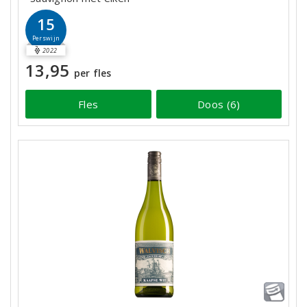
15
Perswijn
2022
13,95
per fles
Fles
Doos (6)