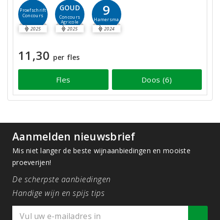
9
GOUD
Proefschrift
Concours
Concours
Hamersma
Agricole
2025
2025
2024
11,30
per fles
Fles
Doos (6)
Aanmelden nieuwsbrief
Mis niet langer de beste wijnaanbiedingen en mooiste
proeverijen!
De scherpste aanbiedingen
Handige wijn en spijs tips