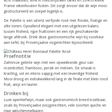
acht maanden, 80% in roestvrijstalen tanks en 20% in kleine
Franse eikenhouten fusten. Dit zorgt ervoor dat de wijn mooi
gestructureerd en soepel tegelijk is.
De Palette is een uiterst verfijnde rosé met florale, fruitige en
zilte tonen. Opvallend elegant met een uitgelezen balans
tussen frisheid, rijpe fruittonen en een rijk geschakeerde
lange afdronk. Drink deze gastronomische wijn bij voorkeur
aan tafel, bij Provençaalse visgerechten bijvoorbeeld.
Proefnotitie
Zalmroze getinte wijn met een opwekkende geur van
rozenbottel, framboos, perzik en meloen. De smaak is
krachtig, vol en intens sappig met een levendige frisheid.
Mooi droog en indrukwekkend lang in de finale met klein rood
fruit, anijs en laurier.
Drinken bij
Luxe aperitiefwijn, maar ook gastronomisch breed inzetbaar,
zoals bij Provençaalse (vis)gerechten, vele soorten quiche en
rijpe witschimmelkazen.