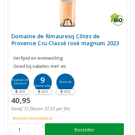
Domaine de Rimauresq Côtes de
Provence Cru Classé rosé magnum 2023
Verfijnd en evenwichtig
Goed bij salades met vis
9
Proefschrift
WineLife
Concours
Hamersma
2025
2023
2023
40,95
Vanaf 12 flessen 37,55 per fles
Beperkt beschikbaar
Bestellen