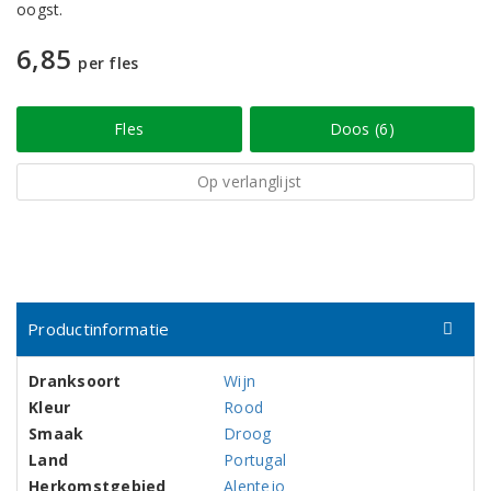
oogst.
6,85
per fles
Fles
Doos (6)
Op verlanglijst
Productinformatie
Dranksoort
Wijn
Kleur
Rood
Smaak
Droog
Land
Portugal
Herkomstgebied
Alentejo