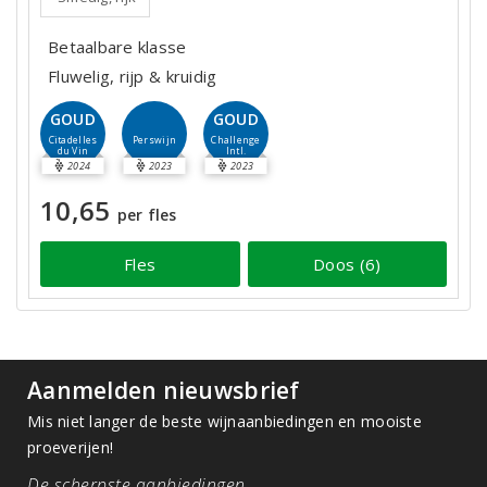
Betaalbare klasse
Fluwelig, rijp & kruidig
GOUD
GOUD
Perswijn
Citadelles
Challenge
du Vin
Intl.
2024
2023
2023
10,65
per fles
Fles
Doos (6)
Aanmelden nieuwsbrief
Mis niet langer de beste wijnaanbiedingen en mooiste
proeverijen!
De scherpste aanbiedingen