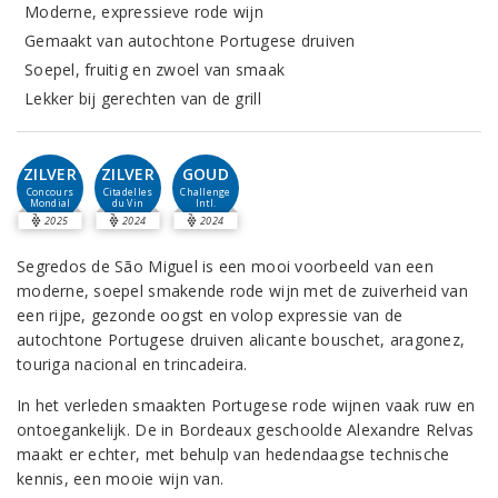
Moderne, expressieve rode wijn
Gemaakt van autochtone Portugese druiven
Soepel, fruitig en zwoel van smaak
Lekker bij gerechten van de grill
ZILVER
ZILVER
GOUD
Concours
Citadelles
Challenge
Mondial
du Vin
Intl.
2025
2024
2024
Segredos de São Miguel is een mooi voorbeeld van een
moderne, soepel smakende rode wijn met de zuiverheid van
een rijpe, gezonde oogst en volop expressie van de
autochtone Portugese druiven alicante bouschet, aragonez,
touriga nacional en trincadeira.
In het verleden smaakten Portugese rode wijnen vaak ruw en
ontoegankelijk. De in Bordeaux geschoolde Alexandre Relvas
maakt er echter, met behulp van hedendaagse technische
kennis, een mooie wijn van.