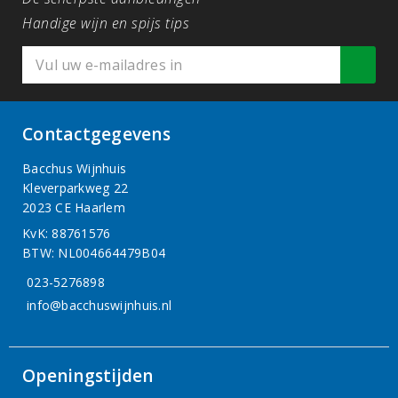
Handige wijn en spijs tips
Contactgegevens
Bacchus Wijnhuis
Kleverparkweg 22
2023 CE Haarlem
KvK: 88761576
BTW: NL004664479B04
023-5276898
info@bacchuswijnhuis.nl
Openingstijden