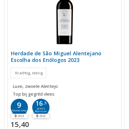
Herdade de São Miguel Alentejano
Escolha dos Enólogos 2023
Krachtig, stevig
Luxe, zwoele Alentejo
Top bij gegrild vlees
16
9
,5
Jancis
Hamersma
Robinson
2023
2022
15,40