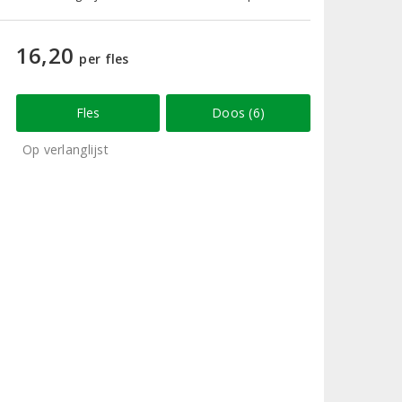
16,20
per fles
Fles
Doos (6)
Op verlanglijst