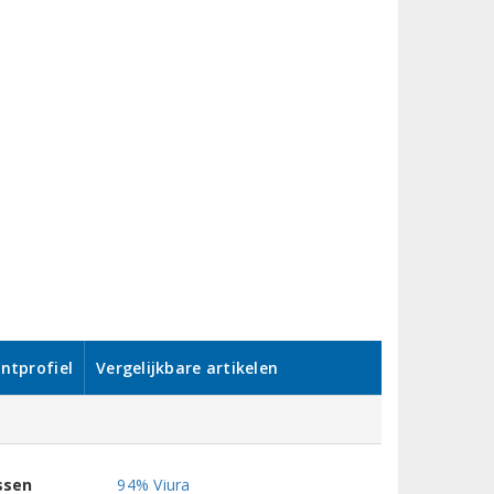
ntprofiel
Vergelijkbare artikelen
ssen
94% Viura