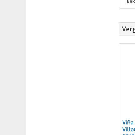
Bek
Verg
Viña
Vill