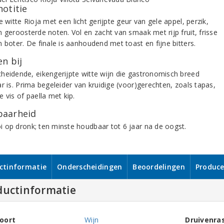
notitie
e witte Rioja met een licht gerijpte geur van gele appel, perzik,
n geroosterde noten. Vol en zacht van smaak met rijp fruit, frisse
n boter. De finale is aanhoudend met toast en fijne bitters.
n bij
heidende, eikengerijpte witte wijn die gastronomisch breed
r is. Prima begeleider van kruidige (voor)gerechten, zoals tapas,
 vis of paella met kip.
aarheid
 op dronk; ten minste houdbaar tot 6 jaar na de oogst.
ctinformatie
Onderscheidingen
Beoordelingen
Produce
ductinformatie
oort
Wijn
Druivenra