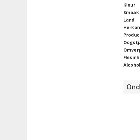
Kleur
Smaak
Land
Herko
Produc
Oogstj
Omver
Flesin
Alcoho
Ond