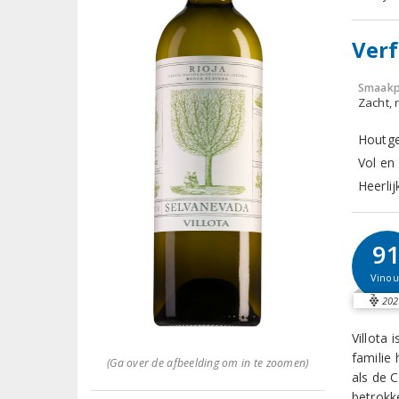
Verf
Smaakp
Zacht, r
Houtge
Vol en
Heerlij
9
Vinou
202
Villota 
familie 
(Ga over de afbeelding om in te zoomen)
als de 
betrokk