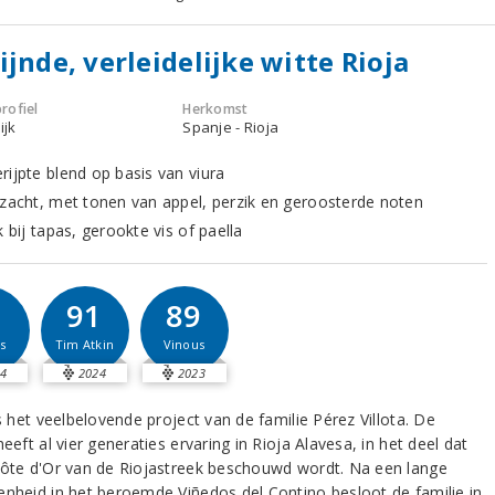
ijnde, verleidelijke witte Rioja
rofiel
Herkomst
ijk
Spanje - Rioja
rijpte blend op basis van viura
 zacht, met tonen van appel, perzik en geroosterde noten
k bij tapas, gerookte vis of paella
1
91
89
s
Tim Atkin
Vinous
4
2024
2023
is het veelbelovende project van de familie Pérez Villota. De
heeft al vier generaties ervaring in Rioja Alavesa, in het deel dat
Côte d'Or van de Riojastreek beschouwd wordt. Na een lange
enheid in het beroemde Viñedos del Contino besloot de familie in