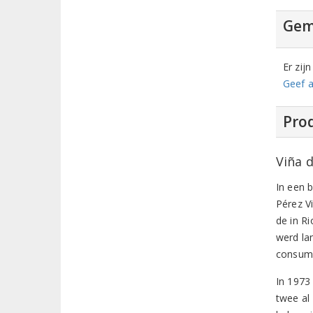
Gem
Er zij
Geef a
Prod
Viña d
In een b
Pérez Vi
de in Ri
werd la
consump
In 1973
twee al