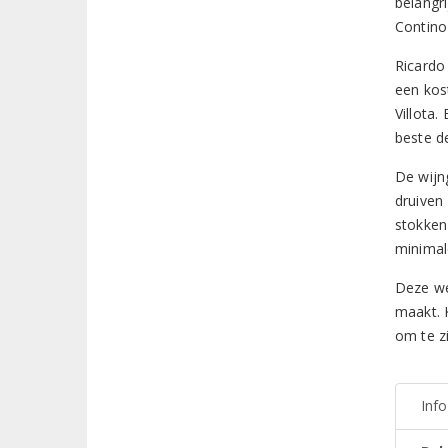
belangr
Contino
Ricardo
een kos
Villota
beste de
De wijn
druiven
stokken
minimal
Deze we
maakt. 
om te z
Inf