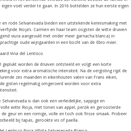
 eigen voet verder te gaan. In 2016 bottelden ze hun eerste eigen
e en rode Selvanevada bieden een uitstekende kennismaking met
s verfijnde Rioja’s. Carmen en haar team oogsten de witte druiven
gend viura aangevuld met onder meer garnacha blanca) in
s prachtige oude wijngaarden in een bocht van de Ebro-rivier.
 geplukt worden de druiven ontsteeld en volgt een korte
eking voor extra aromatische intensiteit. Na de vergisting rijpt de
durende zes maanden in eikenhouten vaten van Frans eiken,
 de gisten regelmatig omgeroerd worden voor extra
ensiteit.
e Selvanevada is dan ook een verleidelijke, sappige en
rvolle witte Rioja, met tonen van appel, perzik en geroosterde
n de geur en een romige, volle en toch ook frisse smaak. Probeer
orbeeld bij tapas, gerookte vis of paella.