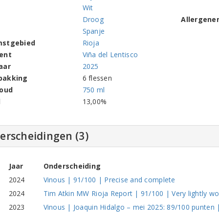
Wit
Droog
Allergene
Spanje
mstgebied
Rioja
ent
Viña del Lentisco
aar
2025
pakking
6 flessen
houd
750 ml
l
13,00%
erscheidingen (3)
Jaar
Onderscheiding
2024
Vinous | 91/100 | Precise and complete
2024
Tim Atkin MW Rioja Report | 91/100 | Very lightly w
2023
Vinous | Joaquin Hidalgo – mei 2025: 89/100 punten 