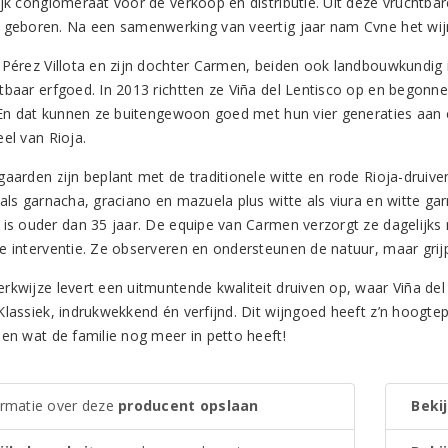
ijk conglomeraat voor de verkoop en distributie. Uit deze vruchtb
 geboren. Na een samenwerking van veertig jaar nam Cvne het wij
 Pérez Villota en zijn dochter Carmen, beiden ook landbouwkundig 
tbaar erfgoed. In 2013 richtten ze Viña del Lentisco op en begon
. En dat kunnen ze buitengewoon goed met hun vier generaties aan e
el van Rioja.
gaarden zijn beplant met de traditionele witte en rode Rioja-druiv
 als garnacha, graciano en mazuela plus witte als viura en witte ga
 is ouder dan 35 jaar. De equipe van Carmen verzorgt ze dagelijks m
e interventie. Ze observeren en ondersteunen de natuur, maar grijpe
rkwijze levert een uitmuntende kwaliteit druiven op, waar Viña del
Klassiek, indrukwekkend én verfijnd. Dit wijngoed heeft z’n hoogte
ien wat de familie nog meer in petto heeft!
ormatie over deze
producent opslaan
Bekij