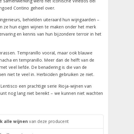
are samenwerking werd het iconische Viñedos del
ngoed Contino geheel over.
ingenieurs, behielden uiteraard hun wijngaarden –
nen ze hun eigen wijnen te maken onder het merk
rvaring en kennis van hun bijzondere terroir in het
enrassen. Tempranillo vooral, maar ook blauwe
rnacha en tempranillo. Meer dan de helft van de
et veel liefde. De benadering is die van de
n niet te veel in. Herbiciden gebruiken ze niet.
 Lentisco een prachtige serie Rioja-wijnen van
punt nog lang niet bereikt – we kunnen niet wachten
k alle wijnen
van deze producent