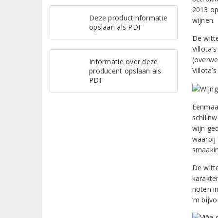
2013 op
Deze productinformatie
wijnen.
opslaan als PDF
De witt
Villota’
(overwe
Informatie over deze
Villota’
producent opslaan als
PDF
Eenmaal
schilinw
wijn ge
waarbij
smaakint
De witt
karakte
noten i
‘m bijvo