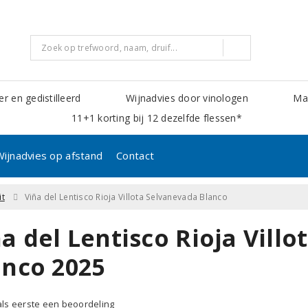
er en gedistilleerd
Wijnadvies door vinologen
Mak
11+1 korting bij 12 dezelfde flessen*
Wijnadvies op afstand
Contact
it
Viña del Lentisco Rioja Villota Selvanevada Blanco
a del Lentisco Rioja Vill
anco 2025
 als eerste een beoordeling