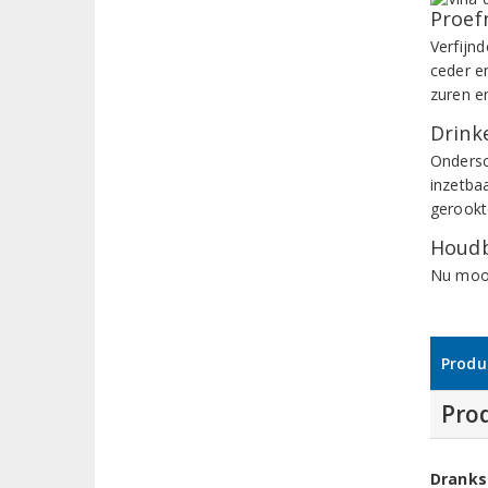
Proef
Verfijnd
ceder e
zuren e
Drinke
Ondersc
inzetbaa
gerookte
Houdb
Nu mooi
Produ
Pro
Dranks