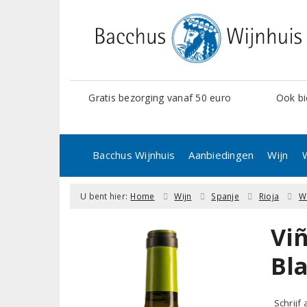
Gratis bezorging vanaf 50 euro
Ook bi
Bacchus Wijnhuis
Aanbiedingen
Wijn
U bent hier:
Home
Wijn
Spanje
Rioja
W
Viñ
Bl
Schrijf