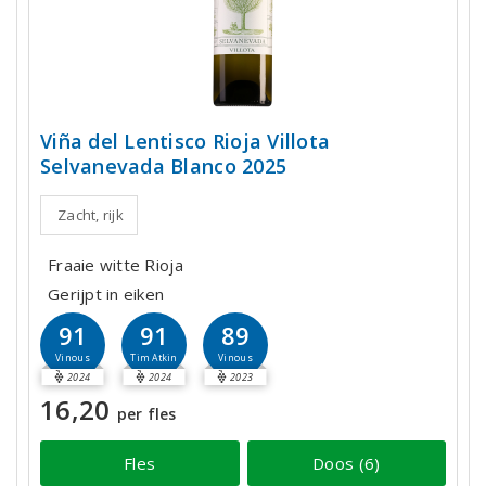
Viña del Lentisco Rioja Villota
Selvanevada Blanco 2025
Zacht, rijk
Fraaie witte Rioja
Gerijpt in eiken
91
91
89
Vinous
Tim Atkin
Vinous
2024
2024
2023
16,20
per fles
Fles
Doos (6)