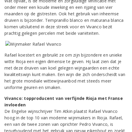
Wat opvalt, is de moderne en zorgvuldige vinificatie met
onder meer een koude inweking en een rijping van vier
maanden op de gistresten. Ook het gebruik van inheemse
druiven is bijzonder. Tempranillo blanco en maturana blanca
komen uitsluitend in deze streek voor en Vivanco bezit
prachtig gelegen percelen met beide variëteiten.
Rafael koestert en gebruikt ze om zijn bijzondere en unieke
witte Rioja een eigen dimensie te geven. Hij laat zien dat je
met deze druiven van koel gelegen wijngaarden een echte
kwaliteitswijn kunt maken. Een wijn die zich onderscheidt van
het grote mondiale wittewijnaanbod met steeds meer
uniforme geuren en smaken.
Vivanco: topproducent van verfijnde Rioja met Franse
invloeden
De Engelse wijnschrijver Tim Atkin plaatst Rafael Vivanco
hoog in de top 10 van moderne wijnmakers in Rioja. Rafael,
een van de twee zonen van oprichter Pedro Vivanco, is
terughoudend met het gebruik van nieuw eikenhout en zoekt