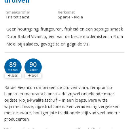
druiven
Smaakprofiel
Herkomst
Fris tot zacht
Spanje - Rioja
Geen houtrijping; fruitgeuren, frisheid en een sappige smaak
Door Rafael Vivanco, een van de beste modernisten in Rioja
Mooi bij salades, gevogelte en gegrilde vis
89
90
Vinous
Parker
2025
2024
Rafael Vivanco combineert de druiven viura, tempranillo
blanco en maturana blanca – de vrijwel onbekende maar
oudste Rioja-kwaliteitsdruif – in een loepzuivere witte
wijn met frisse, rijpe fruittonen. Een verademing vergeleken
met de zware, houtgerijpte traditionele stijl van veel andere
producenten.