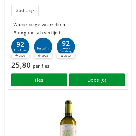
Zacht, rijk
Waanzinnige witte Rioja
Bourgondisch verfijnd
92
92
James
Perswijn
Tim Atkin
Suckling
2023
2023
2022
25,80
per fles
Fles
Doos (6)