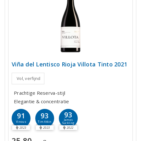
Viña del Lentisco Rioja Villota Tinto 2021
Vol, verfijnd
Prachtige Reserva-stijl
Elegantie & concentratie
93
91
93
James
Vinous
Tim Atkin
Suckling
2023
2023
2022
25,80