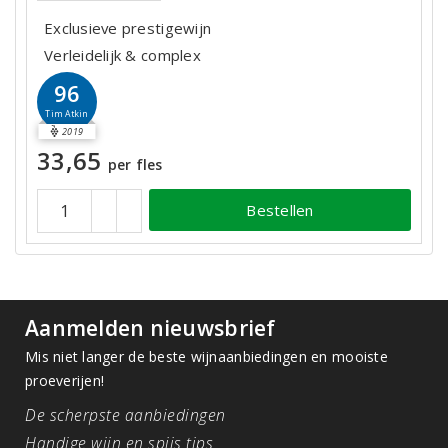
Exclusieve prestigewijn
Verleidelijk & complex
96
Tim Atkin
2019
33,65
per fles
Bestellen
Aanmelden nieuwsbrief
Mis niet langer de beste wijnaanbiedingen en mooiste
proeverijen!
De scherpste aanbiedingen
Handige wijn en spijs tips