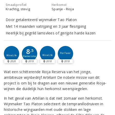
Smaakprofiel
Herkomst
Krachtig, stevig
Spanje - Rioja
Door getalenteerd wijnmaker Tao Platon
Met 14 maanden vatrijping en 3 jaar flesrijping
Heerlijk bij gegrild lamsvlees of gerijpte harde kazen
8
,5
Por Favor
WineLife
WineLife
Hamersma
2020
2019
2018
2018
Wat een schitterende Rioja Reserva van het jonge,
ambitieuze wijnbedrijf Artélan! De nobele missie van dit
project is om bij te dragen aan een nieuwe generatie Rioja-
wijnen die duidelijk hun herkomst weerspiegelen.
In het geval van Artélan is dat niet zomaar een herkomst.
Wijnmaker Tao Platon selecteert de tempranillodruiven in
historische wijngaarden met oude stokken en lage