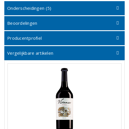
Onderscheidingen (5)
Beoordelingen
Producentprofiel
Vergelijkbare artikelen