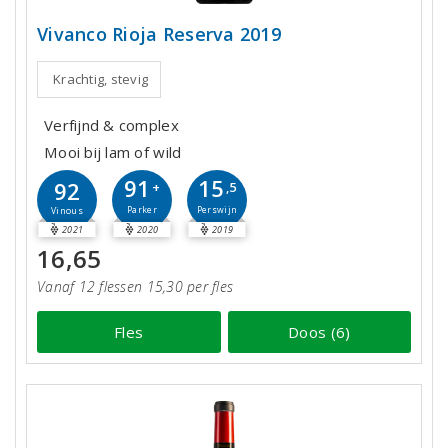
Vivanco Rioja Reserva 2019
Krachtig, stevig
Verfijnd & complex
Mooi bij lam of wild
91
15
92
+
,5
Parker
Perswijn
Vinous
2021
2020
2019
16,65
Vanaf 12 flessen 15,30 per fles
Fles
Doos (6)