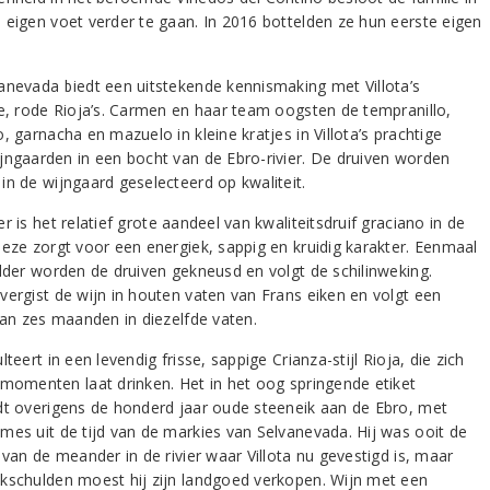
 eigen voet verder te gaan. In 2016 bottelden ze hun eerste eigen
anevada biedt een uitstekende kennismaking met Villota’s
de, rode Rioja’s. Carmen en haar team oogsten de tempranillo,
, garnacha en mazuelo in kleine kratjes in Villota’s prachtige
jngaarden in een bocht van de Ebro-rivier. De druiven worden
in de wijngaard geselecteerd op kwaliteit.
r is het relatief grote aandeel van kwaliteitsdruif graciano in de
Deze zorgt voor een energiek, sappig en kruidig karakter. Eenmaal
elder worden de druiven gekneusd en volgt de schilinweking.
vergist de wijn in houten vaten van Frans eiken en volgt een
 van zes maanden in diezelfde vaten.
lteert in een levendig frisse, sappige Crianza-stijl Rioja, die zich
 momenten laat drinken. Het in het oog springende etiket
dt overigens de honderd jaar oude steeneik aan de Ebro, met
mes uit de tijd van de markies van Selvanevada. Hij was ooit de
 van de meander in de rivier waar Villota nu gevestigd is, maar
kschulden moest hij zijn landgoed verkopen. Wijn met een