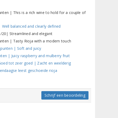
en | This is a rich wine to hold for a couple of
 Well balanced and clearly defined
+/20| Streamlined and elegant
unten | Tasty Rioja with a modern touch
punten | Soft and juicy
ten | Juicy raspberry and mulberry fruit
Goed tot zeer goed | Zacht en weelderig
endaagse leest geschoeide rioja
Schrijf een beoordeling