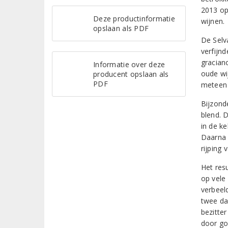
2013 op
Deze productinformatie
wijnen.
opslaan als PDF
De Selv
verfijn
graciano
Informatie over deze
oude wi
producent opslaan als
PDF
meteen 
Bijzonde
blend. 
in de k
Daarna 
rijping
Het resu
op vele
verbeel
twee da
bezitter
door go