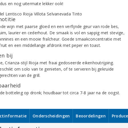
 dus en nog uitermate lekker ook!
notitie
ode wijn met paarse gloed en een verfijnde geur van rode bes,
ruim, laurier en cederhout. De smaak is vol en sappig met stevige,
annines en een mooie fraîcheur. Goede smaakconcentratie met
fruit en een middellange afdronk met peper en toast.
n bij
e, Crianza-stijl Rioja met fraai gedoseerde eikenhoutrijping.
eschikt om solo van te genieten, of te serveren bij gekruide
gerechten van de grill.
aarheid
de botteling op dronk; houdbaar tot circa 7-8 jaar na de oogst.
ctinformatie
Onderscheidingen
Beoordelingen
Produce