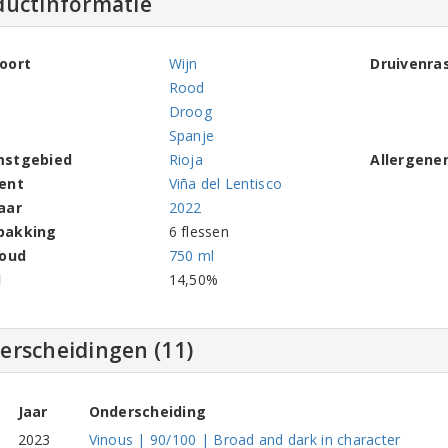
ductinformatie
oort
Wijn
Druivenra
Rood
Droog
Spanje
mstgebied
Rioja
Allergene
ent
Viña del Lentisco
aar
2022
pakking
6 flessen
houd
750 ml
l
14,50%
erscheidingen (11)
Jaar
Onderscheiding
2023
Vinous | 90/100 | Broad and dark in character