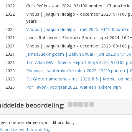
2022
Guía Peñín – april 2024: 93/100 punten | Characterful
2022
Vinous | Joaquin Hidalgo – december 2023: 91/100 punt
years
2022
Vinous | Joaquin Hidalgo – mei 2025: 91/100 punten |
2021
Jancis Robinson | Florencia Gomez - april 2024: 16.5
2021
Vinous | Joaquin Hidalgo – december 2023: 88/100 p
2021
JamesSuckling.com | Zekun Shuai - juni 2023: 91/100 
2021
Tim Atkin MW - Special Report Rioja 2023: 91/100 pun
2020
Perswijn - september/oktober 2022: 15/20 punten | 
2020
De Grote Hamersma - mei 2022: 8.5 | Mooie, op hed
2020
Por Favor - voorjaar 2022: Wat een lekkere wijn!
iddelde beoordeling:
n geen beoordelingen voor dit product,
ls eerste een beoordeling