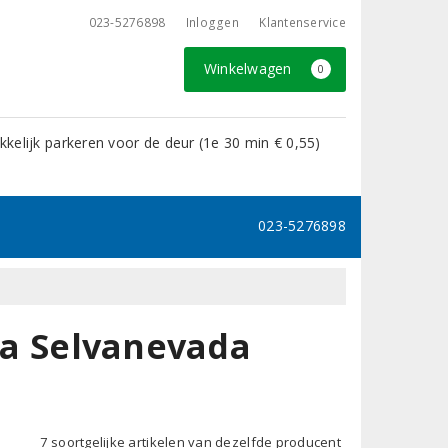
023-5276898
Inloggen
Klantenservice
Winkelwagen
0
kelijk parkeren voor de deur (1e 30 min € 0,55)
023-5276898
ota Selvanevada
7 soortgelijke artikelen van dezelfde producent