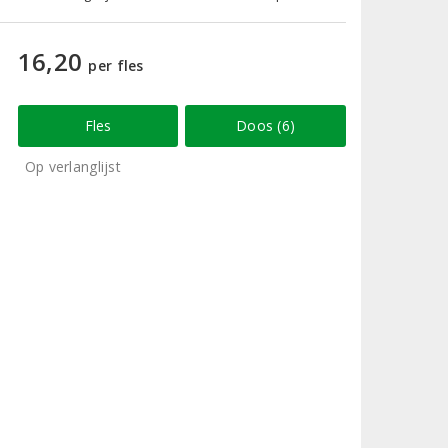
16,20
per fles
Fles
Doos (6)
Op verlanglijst