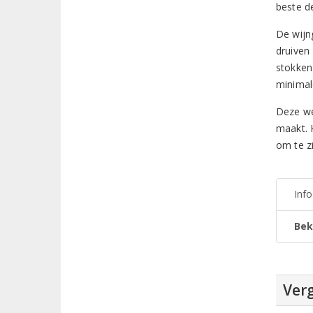
beste de
De wijn
druiven
stokken
minimal
Deze we
maakt. 
om te z
Inf
Bek
Verg