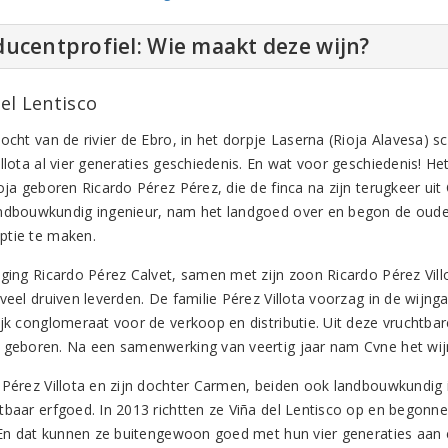
ucentprofiel: Wie maakt deze wijn?
el Lentisco
ocht van de rivier de Ebro, in het dorpje Laserna (Rioja Alavesa) sch
llota al vier generaties geschiedenis. En wat voor geschiedenis! Het
oja geboren Ricardo Pérez Pérez, die de finca na zijn terugkeer uit 
ndbouwkundig ingenieur, nam het landgoed over en begon de oude 
tie te maken.
 ging Ricardo Pérez Calvet, samen met zijn zoon Ricardo Pérez Vi
 veel druiven leverden. De familie Pérez Villota voorzag in de wijn
ijk conglomeraat voor de verkoop en distributie. Uit deze vruchtb
 geboren. Na een samenwerking van veertig jaar nam Cvne het wij
 Pérez Villota en zijn dochter Carmen, beiden ook landbouwkundig 
tbaar erfgoed. In 2013 richtten ze Viña del Lentisco op en begon
. En dat kunnen ze buitengewoon goed met hun vier generaties aan e