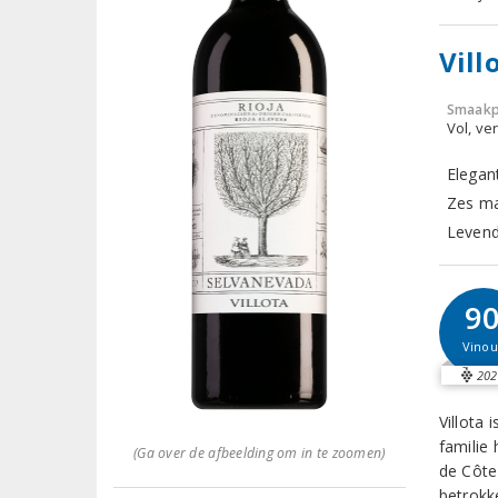
Vill
Smaakp
Vol, ver
Elegan
Zes ma
Levendi
9
Vinou
202
Villota 
familie 
(Ga over de afbeelding om in te zoomen)
de Côte
betrokk