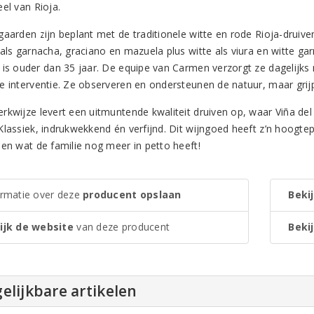
el van Rioja.
gaarden zijn beplant met de traditionele witte en rode Rioja-druiv
 als garnacha, graciano en mazuela plus witte als viura en witte ga
 is ouder dan 35 jaar. De equipe van Carmen verzorgt ze dagelijks m
e interventie. Ze observeren en ondersteunen de natuur, maar grijpe
rkwijze levert een uitmuntende kwaliteit druiven op, waar Viña del
Klassiek, indrukwekkend én verfijnd. Dit wijngoed heeft z’n hoogte
ien wat de familie nog meer in petto heeft!
ormatie over deze
producent opslaan
Bekij
ijk de website
van deze producent
Bekij
elijkbare artikelen