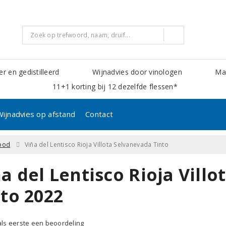
er en gedistilleerd
Wijnadvies door vinologen
Mak
11+1 korting bij 12 dezelfde flessen*
Wijnadvies op afstand
Contact
ood
Viña del Lentisco Rioja Villota Selvanevada Tinto
a del Lentisco Rioja Vill
nto 2022
 als eerste een beoordeling