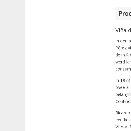
Prod
Viña d
In een b
Pérez Vi
de in Ri
werd la
consump
In 1973
twee al
belangr
Contino
Ricardo
een kos
Villota