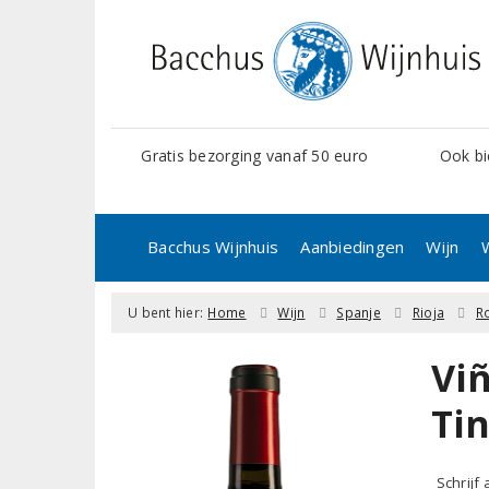
Gratis bezorging vanaf 50 euro
Ook bi
Bacchus Wijnhuis
Aanbiedingen
Wijn
U bent hier:
Home
Wijn
Spanje
Rioja
R
Viñ
Ti
Schrijf