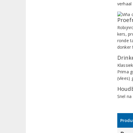
verhaal
Proef
Robijnr
kers, p
ronde t
donker 
Drinke
Klassiek
Prima g
(vlees) 
Houdb
Snel na 
Produ