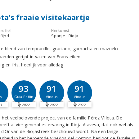
ota’s fraaie visitekaartje
rofiel
Herkomst
fijnd
Spanje - Rioja
te blend van tempranillo, graciano, garnacha en mazuelo
anden gerijpt in vaten van Frans eiken
g en fris, heerlijk voor alledag
0
93
91
91
s
Guía Peñín
Vinous
Vinous
3
2022
2022
2022
is het veelbelovende project van de familie Pérez Villota. De
heeft al vier generaties ervaring in Rioja Alavesa, dat ook wel als
 d'Or van de Riojastreek beschouwd wordt. Na een lange
enheid in het beroemde Viñedos del Contino besloot de familie in