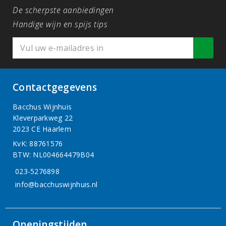
De scherpste aanbiedingen
Handige wijn en spijs tips
Contactgegevens
Bacchus Wijnhuis
Kleverparkweg 22
2023 CE Haarlem
KvK: 88761576
BTW: NL004664479B04
023-5276898
info@bacchuswijnhuis.nl
Openingstijden