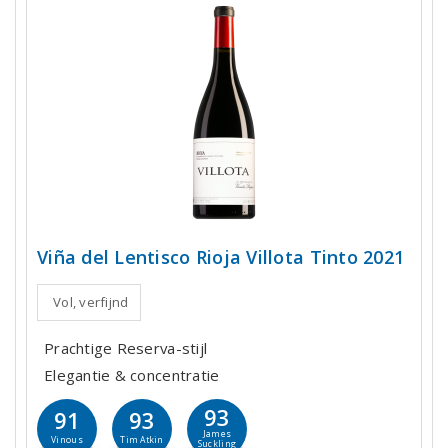
Viña del Lentisco Rioja Villota Tinto 2021
Vol, verfijnd
Prachtige Reserva-stijl
Elegantie & concentratie
93
91
93
James
Vinous
Tim Atkin
Suckling