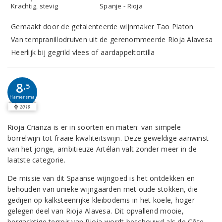
Krachtig, stevig
Spanje - Rioja
Gemaakt door de getalenteerde wijnmaker Tao Platon
Van tempranillodruiven uit de gerenommeerde Rioja Alavesa
Heerlijk bij gegrild vlees of aardappeltortilla
8
,5
Hamersma
2019
Rioja Crianza is er in soorten en maten: van simpele
borrelwijn tot fraaie kwaliteitswijn. Deze geweldige aanwinst
van het jonge, ambitieuze Artélan valt zonder meer in de
laatste categorie.
De missie van dit Spaanse wijngoed is het ontdekken en
behouden van unieke wijngaarden met oude stokken, die
gedijen op kalksteenrijke kleibodems in het koele, hoger
gelegen deel van Rioja Alavesa. Dit opvallend mooie,
bergachtige terroir van Rioja wordt beschouwd als de Côte