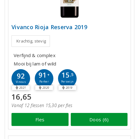
Vivanco Rioja Reserva 2019
Krachtig, stevig
Verfijnd & complex
Mooi bij lam of wild
91
15
92
+
,5
Parker
Perswijn
Vinous
2021
2020
2019
16,65
Vanaf 12 flessen 15,30 per fles
Fles
Doos (6)