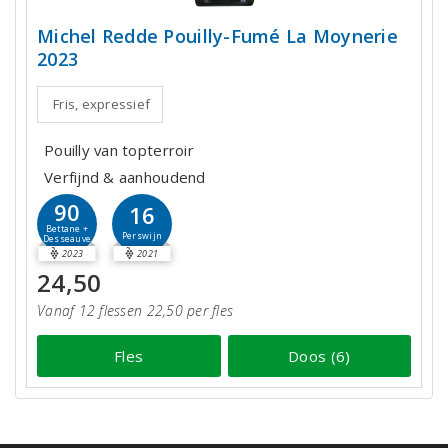
Michel Redde Pouilly-Fumé La Moynerie
2023
Fris, expressief
Pouilly van topterroir
Verfijnd & aanhoudend
90
16
Bettane +
Perswijn
Desseauve
2023
2021
24,50
Vanaf 12 flessen 22,50 per fles
Fles
Doos (6)