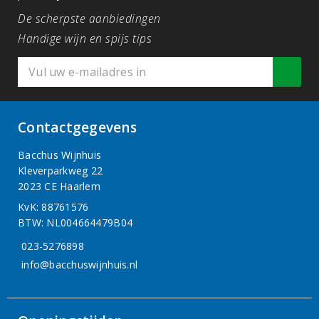
De scherpste aanbiedingen
Handige wijn en spijs tips
Contactgegevens
Bacchus Wijnhuis
Kleverparkweg 22
2023 CE Haarlem
KvK: 88761576
BTW: NL004664479B04
023-5276898
info@bacchuswijnhuis.nl