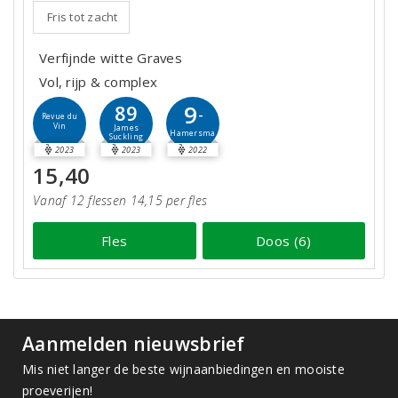
Fris tot zacht
Verfijnde witte Graves
Vol, rijp & complex
9
89
-
Revue du
Vin
James
Hamersma
Suckling
2023
2023
2022
15,40
Vanaf 12 flessen 14,15 per fles
Fles
Doos (6)
Aanmelden nieuwsbrief
Mis niet langer de beste wijnaanbiedingen en mooiste
proeverijen!