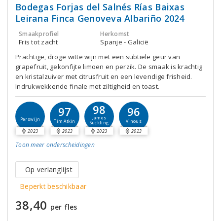
Bodegas Forjas del Salnés Rías Baixas
Leirana Finca Genoveva Albariño 2024
Smaakprofiel
Herkomst
Fris tot zacht
Spanje - Galicië
Prachtige, droge witte wijn met een subtiele geur van
grapefruit, gekonfijte limoen en perzik. De smaak is krachtig
en kristalzuiver met citrusfruit en een levendige frisheid.
Indrukwekkende finale met ziltigheid en toast.
98
97
96
James
Perswijn
Tim Atkin
Vinous
Suckling
2023
2023
2023
2023
Toon meer
onderscheidingen
Op verlanglijst
Beperkt beschikbaar
38,40
per fles