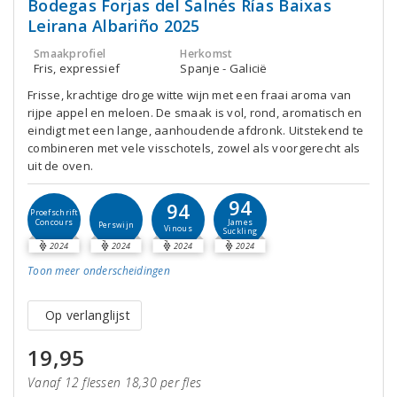
Bodegas Forjas del Salnés Rías Baixas
Leirana Albariño 2025
Smaakprofiel
Herkomst
Fris, expressief
Spanje - Galicië
Frisse, krachtige droge witte wijn met een fraai aroma van
rijpe appel en meloen. De smaak is vol, rond, aromatisch en
eindigt met een lange, aanhoudende afdronk. Uitstekend te
combineren met vele visschotels, zowel als voorgerecht als
uit de oven.
94
94
Proefschrift
Concours
James
Perswijn
Vinous
Suckling
2024
2024
2024
2024
Toon meer
onderscheidingen
Op verlanglijst
19,95
Vanaf 12 flessen 18,30 per fles