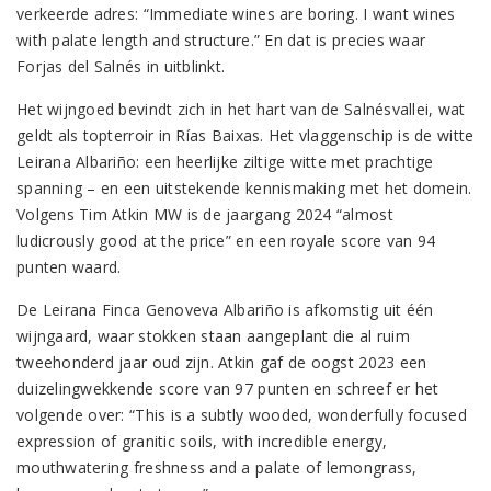
verkeerde adres: “Immediate wines are boring. I want wines
with palate length and structure.” En dat is precies waar
Forjas del Salnés in uitblinkt.
Het wijngoed bevindt zich in het hart van de Salnésvallei, wat
geldt als topterroir in Rías Baixas. Het vlaggenschip is de witte
Leirana Albariño: een heerlijke ziltige witte met prachtige
spanning – en een uitstekende kennismaking met het domein.
Volgens Tim Atkin MW is de jaargang 2024 “almost
ludicrously good at the price” en een royale score van 94
punten waard.
De Leirana Finca Genoveva Albariño is afkomstig uit één
wijngaard, waar stokken staan aangeplant die al ruim
tweehonderd jaar oud zijn. Atkin gaf de oogst 2023 een
duizelingwekkende score van 97 punten en schreef er het
volgende over: “This is a subtly wooded, wonderfully focused
expression of granitic soils, with incredible energy,
mouthwatering freshness and a palate of lemongrass,