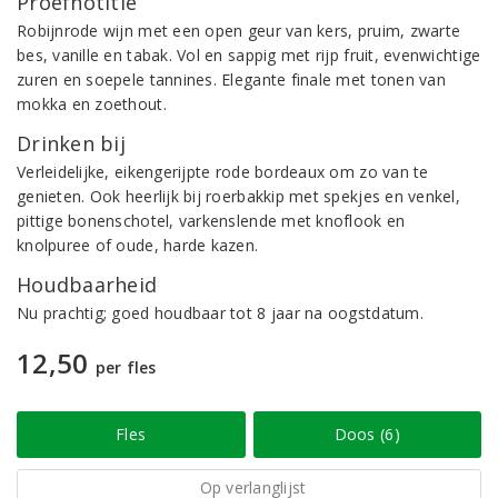
Proefnotitie
Robijnrode wijn met een open geur van kers, pruim, zwarte
bes, vanille en tabak. Vol en sappig met rijp fruit, evenwichtige
zuren en soepele tannines. Elegante finale met tonen van
mokka en zoethout.
Drinken bij
Verleidelijke, eikengerijpte rode bordeaux om zo van te
genieten. Ook heerlijk bij roerbakkip met spekjes en venkel,
pittige bonenschotel, varkenslende met knoflook en
knolpuree of oude, harde kazen.
Houdbaarheid
Nu prachtig; goed houdbaar tot 8 jaar na oogstdatum.
12,50
per fles
Fles
Doos (6)
Op verlanglijst