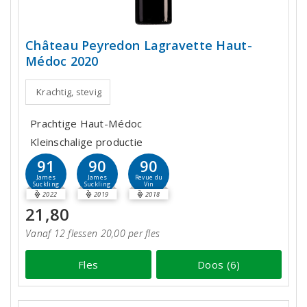
Château Peyredon Lagravette Haut-
Médoc 2020
Krachtig, stevig
Prachtige Haut-Médoc
Kleinschalige productie
91
90
90
James
James
Revue du
Suckling
Suckling
Vin
2022
2019
2018
21,80
Vanaf 12 flessen 20,00 per fles
Fles
Doos (6)