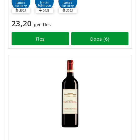
Jancis
James
James
Robinson
Suckling
Suckling
2023
2023
2022
23,20
per fles
Fles
Doos (6)