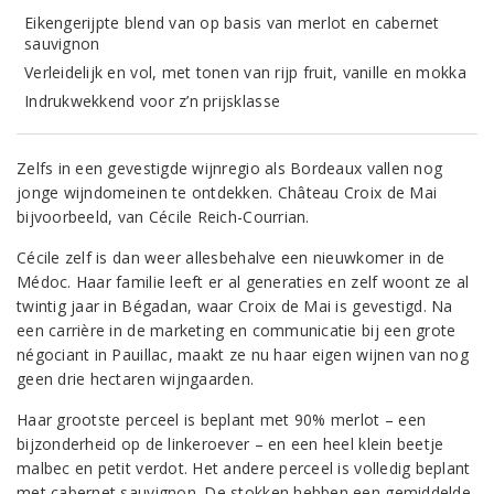
Eikengerijpte blend van op basis van merlot en cabernet
sauvignon
Verleidelijk en vol, met tonen van rijp fruit, vanille en mokka
Indrukwekkend voor z’n prijsklasse
Zelfs in een gevestigde wijnregio als Bordeaux vallen nog
jonge wijndomeinen te ontdekken. Château Croix de Mai
bijvoorbeeld, van Cécile Reich-Courrian.
Cécile zelf is dan weer allesbehalve een nieuwkomer in de
Médoc. Haar familie leeft er al generaties en zelf woont ze al
twintig jaar in Bégadan, waar Croix de Mai is gevestigd. Na
een carrière in de marketing en communicatie bij een grote
négociant in Pauillac, maakt ze nu haar eigen wijnen van nog
geen drie hectaren wijngaarden.
Haar grootste perceel is beplant met 90% merlot – een
bijzonderheid op de linkeroever – en een heel klein beetje
malbec en petit verdot. Het andere perceel is volledig beplant
met cabernet sauvignon. De stokken hebben een gemiddelde