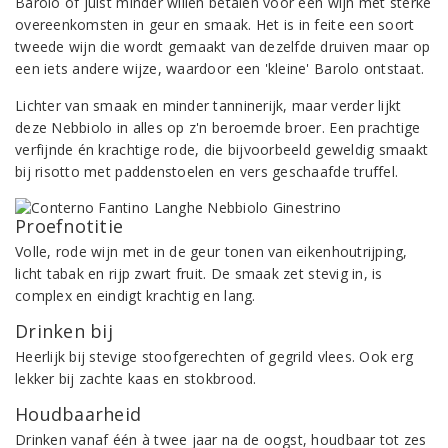
Barolo of juist minder willen betalen voor een wijn met sterke
overeenkomsten in geur en smaak. Het is in feite een soort
tweede wijn die wordt gemaakt van dezelfde druiven maar op
een iets andere wijze, waardoor een 'kleine' Barolo ontstaat.
Lichter van smaak en minder tanninerijk, maar verder lijkt
deze Nebbiolo in alles op z'n beroemde broer. Een prachtige
verfijnde én krachtige rode, die bijvoorbeeld geweldig smaakt
bij risotto met paddenstoelen en vers geschaafde truffel.
Proefnotitie
Volle, rode wijn met in de geur tonen van eikenhoutrijping,
licht tabak en rijp zwart fruit. De smaak zet stevig in, is
complex en eindigt krachtig en lang.
Drinken bij
Heerlijk bij stevige stoofgerechten of gegrild vlees. Ook erg
lekker bij zachte kaas en stokbrood.
Houdbaarheid
Drinken vanaf één à twee jaar na de oogst, houdbaar tot zes