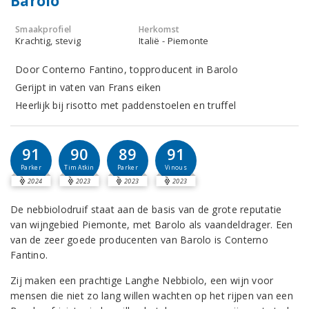
Barolo
Smaakprofiel
Herkomst
Krachtig, stevig
Italië - Piemonte
Door Conterno Fantino, topproducent in Barolo
Gerijpt in vaten van Frans eiken
Heerlijk bij risotto met paddenstoelen en truffel
91
90
89
91
Parker
Tim Atkin
Parker
Vinous
2024
2023
2023
2023
De nebbiolodruif staat aan de basis van de grote reputatie
van wijngebied Piemonte, met Barolo als vaandeldrager. Een
van de zeer goede producenten van Barolo is Conterno
Fantino.
Zij maken een prachtige Langhe Nebbiolo, een wijn voor
mensen die niet zo lang willen wachten op het rijpen van een