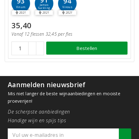
93
94
James
Vinum
Vinous
Suckling
2021
2021
2021
35,40
Vanaf 12 flessen 32,45 per fles
Bestellen
Aanmelden nieuwsbrief
Mis niet langer de beste wijnaanbiedingen en mooiste
proeverijen!
De scherpste aanbiedingen
Handige wijn en spijs tips