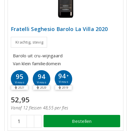
Fratelli Seghesio Barolo La Villa 2020
Krachtig, stevig
Barolo uit cru-wijngaard
Van klein familiedomein
94
95
94
+
Vinous
Vinous
Vinous
2021
2020
2019
52,95
Vanaf 12 flessen 48,55 per fles
Bestellen