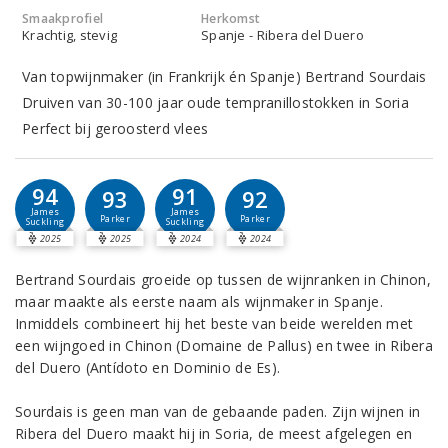
Smaakprofiel
Herkomst
Krachtig, stevig
Spanje - Ribera del Duero
Van topwijnmaker (in Frankrijk én Spanje) Bertrand Sourdais
Druiven van 30-100 jaar oude tempranillostokken in Soria
Perfect bij geroosterd vlees
94
91
93
92
James
James
Parker
Parker
Suckling
Suckling
2025
2025
2024
2024
Bertrand Sourdais groeide op tussen de wijnranken in Chinon,
maar maakte als eerste naam als wijnmaker in Spanje.
Inmiddels combineert hij het beste van beide werelden met
een wijngoed in Chinon (Domaine de Pallus) en twee in Ribera
del Duero (Antídoto en Dominio de Es).
Sourdais is geen man van de gebaande paden. Zijn wijnen in
Ribera del Duero maakt hij in Soria, de meest afgelegen en