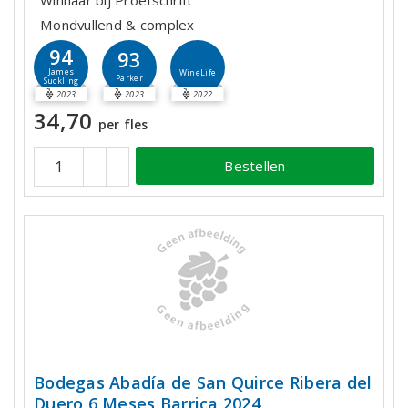
Winnaar bij Proefschrift
Mondvullend & complex
94
93
James
WineLife
Parker
Suckling
2023
2023
2022
34,70
per fles
Bestellen
Bodegas Abadía de San Quirce Ribera del
Duero 6 Meses Barrica 2024