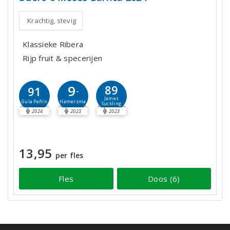
Krachtig, stevig
Klassieke Ribera
Rijp fruit & specerijen
9
89
91
-
James
Hamersma
Guía Peñín
Suckling
2024
2023
2023
13,95
per fles
Fles
Doos (6)