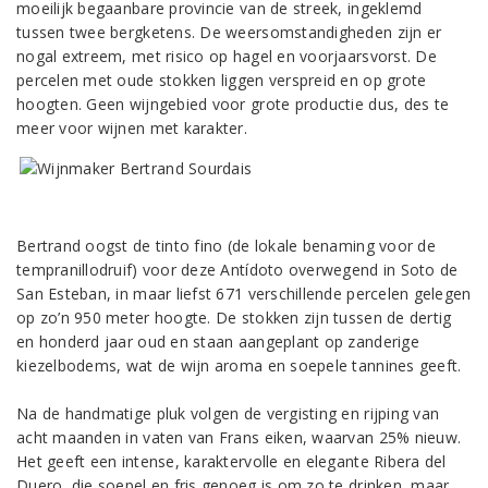
moeilijk begaanbare provincie van de streek, ingeklemd
tussen twee bergketens. De weersomstandigheden zijn er
nogal extreem, met risico op hagel en voorjaarsvorst. De
percelen met oude stokken liggen verspreid en op grote
hoogten. Geen wijngebied voor grote productie dus, des te
meer voor wijnen met karakter.
Bertrand oogst de tinto fino (de lokale benaming voor de
tempranillodruif) voor deze Antídoto overwegend in Soto de
San Esteban, in maar liefst 671 verschillende percelen gelegen
op zo’n 950 meter hoogte. De stokken zijn tussen de dertig
en honderd jaar oud en staan aangeplant op zanderige
kiezelbodems, wat de wijn aroma en soepele tannines geeft.
Na de handmatige pluk volgen de vergisting en rijping van
acht maanden in vaten van Frans eiken, waarvan 25% nieuw.
Het geeft een intense, karaktervolle en elegante Ribera del
Duero, die soepel en fris genoeg is om zo te drinken, maar