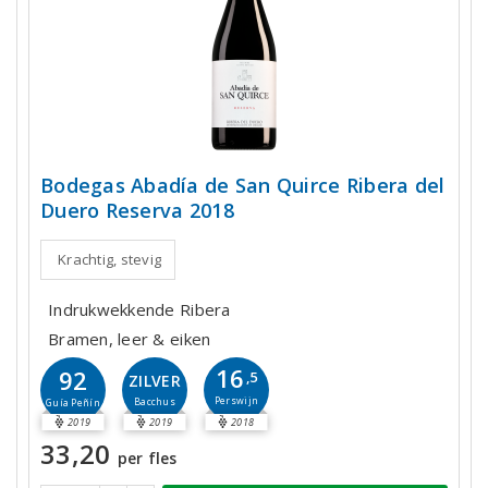
Bodegas Abadía de San Quirce Ribera del
Duero Reserva 2018
Krachtig, stevig
Indrukwekkende Ribera
Bramen, leer & eiken
16
92
,5
ZILVER
Perswijn
Bacchus
Guía Peñín
2019
2019
2018
33,20
per fles