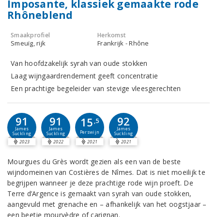
Imposante, klassiek gemaakte rode
Rhôneblend
Smaakprofiel
Herkomst
Smeuïg, rijk
Frankrijk - Rhône
Van hoofdzakelijk syrah van oude stokken
Laag wijngaardrendement geeft concentratie
Een prachtige begeleider van stevige vleesgerechten
91
91
92
15
,5
James
James
James
Perswijn
Suckling
Suckling
Suckling
2023
2022
2021
2021
Mourgues du Grès wordt gezien als een van de beste
wijndomeinen van Costières de Nîmes. Dat is niet moeilijk te
begrijpen wanneer je deze prachtige rode wijn proeft. De
Terre d’Argence is gemaakt van syrah van oude stokken,
aangevuld met grenache en – afhankelijk van het oogstjaar –
een beetje mourvèdre of carignan.