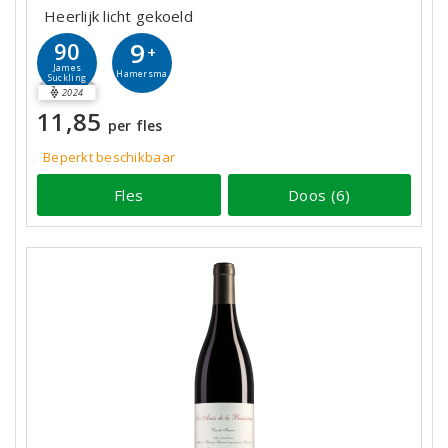
Heerlijk licht gekoeld
9
90
+
James
Hamersma
Suckling
2024
11,85
per fles
Beperkt beschikbaar
Fles
Doos (6)