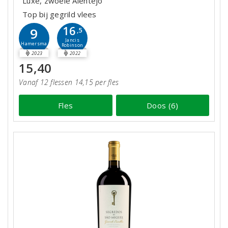
Luxe, zwoele Alentejo
Top bij gegrild vlees
16
9
,5
Jancis
Hamersma
Robinson
2023
2022
15,40
Vanaf 12 flessen 14,15 per fles
Fles
Doos (6)