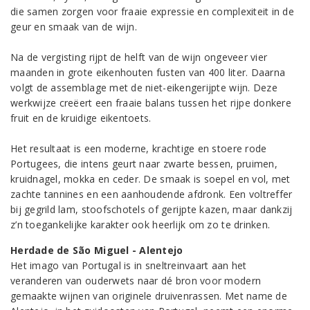
die samen zorgen voor fraaie expressie en complexiteit in de
geur en smaak van de wijn.
Na de vergisting rijpt de helft van de wijn ongeveer vier
maanden in grote eikenhouten fusten van 400 liter. Daarna
volgt de assemblage met de niet-eikengerijpte wijn. Deze
werkwijze creëert een fraaie balans tussen het rijpe donkere
fruit en de kruidige eikentoets.
Het resultaat is een moderne, krachtige en stoere rode
Portugees, die intens geurt naar zwarte bessen, pruimen,
kruidnagel, mokka en ceder. De smaak is soepel en vol, met
zachte tannines en een aanhoudende afdronk. Een voltreffer
bij gegrild lam, stoofschotels of gerijpte kazen, maar dankzij
z’n toegankelijke karakter ook heerlijk om zo te drinken.
Herdade de São Miguel - Alentejo
Het imago van Portugal is in sneltreinvaart aan het
veranderen van ouderwets naar dé bron voor modern
gemaakte wijnen van originele druivenrassen. Met name de