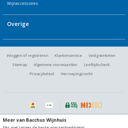
Wijnaccessoires
Overige
Inloggen of registreren
Klantenservice
Veilig winkelen
Sitemap
Algemene voorwaarden
Leeftijdscheck
Privacybeleid
Herroepingsrecht
Alle prijzen zijn inclusief BTW, exclusief eventuele verzendkosten.
Meer van Bacchus Wijnhuis
Herdade de São Miguel Alentejano Colheita
Seleccionada Tinto 2024
Mis niet langer de beste wijnaanbiedingen!