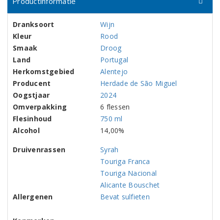
Productinformatie
Dranksoort
Wijn
Kleur
Rood
Smaak
Droog
Land
Portugal
Herkomstgebied
Alentejo
Producent
Herdade de São Miguel
Oogstjaar
2024
Omverpakking
6 flessen
Flesinhoud
750 ml
Alcohol
14,00%
Druivenrassen
Syrah
Touriga Franca
Touriga Nacional
Alicante Bouschet
Allergenen
Bevat sulfieten