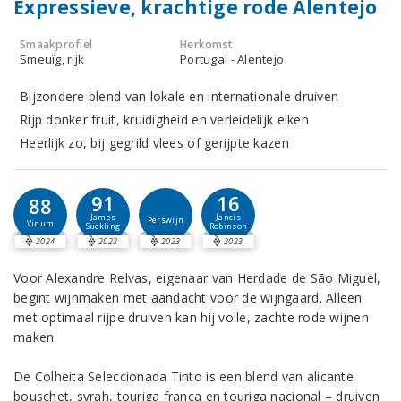
Expressieve, krachtige rode Alentejo
Smaakprofiel
Herkomst
Smeuïg, rijk
Portugal - Alentejo
Bijzondere blend van lokale en internationale druiven
Rijp donker fruit, kruidigheid en verleidelijk eiken
Heerlijk zo, bij gegrild vlees of gerijpte kazen
91
16
88
James
Jancis
Perswijn
Vinum
Suckling
Robinson
2024
2023
2023
2023
Voor Alexandre Relvas, eigenaar van Herdade de São Miguel,
begint wijnmaken met aandacht voor de wijngaard. Alleen
met optimaal rijpe druiven kan hij volle, zachte rode wijnen
maken.
De Colheita Seleccionada Tinto is een blend van alicante
bouschet, syrah, touriga franca en touriga nacional – druiven