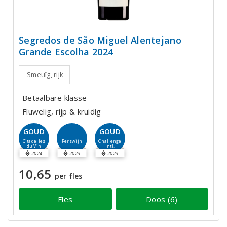
Segredos de São Miguel Alentejano
Grande Escolha 2024
Smeuïg, rijk
Betaalbare klasse
Fluwelig, rijp & kruidig
GOUD
GOUD
Perswijn
Citadelles
Challenge
du Vin
Intl.
2024
2023
2023
10,65
per fles
Fles
Doos (6)