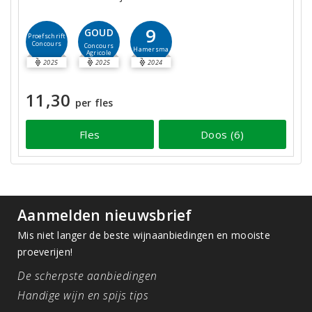
9
GOUD
Proefschrift
Concours
Concours
Hamersma
Agricole
2025
2025
2024
11,30
per fles
Fles
Doos (6)
Aanmelden nieuwsbrief
Mis niet langer de beste wijnaanbiedingen en mooiste
proeverijen!
De scherpste aanbiedingen
Handige wijn en spijs tips