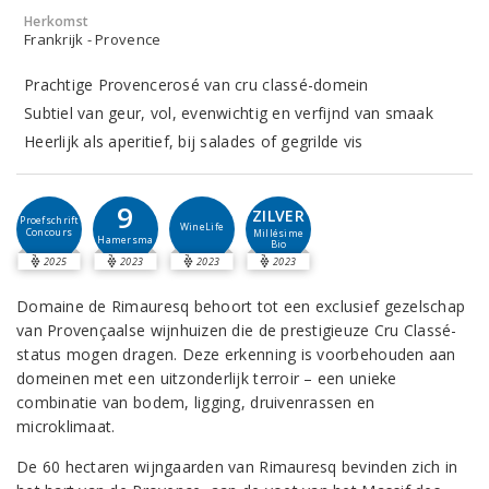
Herkomst
Frankrijk - Provence
Prachtige Provencerosé van cru classé-domein
Subtiel van geur, vol, evenwichtig en verfijnd van smaak
Heerlijk als aperitief, bij salades of gegrilde vis
9
ZILVER
Proefschrift
WineLife
Concours
Millésime
Hamersma
Bio
2025
2023
2023
2023
Domaine de Rimauresq behoort tot een exclusief gezelschap
van Provençaalse wijnhuizen die de prestigieuze Cru Classé-
status mogen dragen. Deze erkenning is voorbehouden aan
domeinen met een uitzonderlijk terroir – een unieke
combinatie van bodem, ligging, druivenrassen en
microklimaat.
De 60 hectaren wijngaarden van Rimauresq bevinden zich in