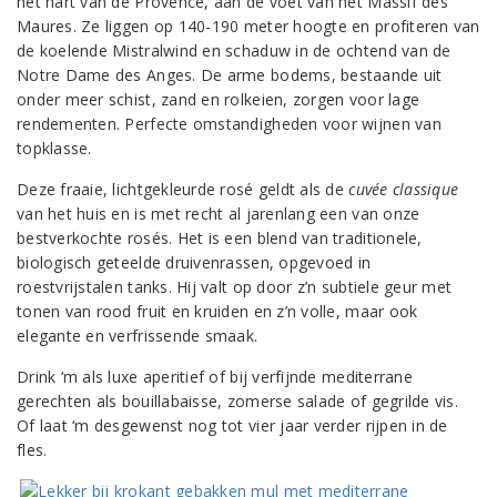
het hart van de Provence, aan de voet van het Massif des
Maures. Ze liggen op 140-190 meter hoogte en profiteren van
de koelende Mistralwind en schaduw in de ochtend van de
Notre Dame des Anges. De arme bodems, bestaande uit
onder meer schist, zand en rolkeien, zorgen voor lage
rendementen. Perfecte omstandigheden voor wijnen van
topklasse.
Deze fraaie, lichtgekleurde rosé geldt als de
cuvée classique
van het huis en is met recht al jarenlang een van onze
bestverkochte rosés. Het is een blend van traditionele,
biologisch geteelde druivenrassen, opgevoed in
roestvrijstalen tanks. Hij valt op door z’n subtiele geur met
tonen van rood fruit en kruiden en z’n volle, maar ook
elegante en verfrissende smaak.
Drink ‘m als luxe aperitief of bij verfijnde mediterrane
gerechten als bouillabaisse, zomerse salade of gegrilde vis.
Of laat ‘m desgewenst nog tot vier jaar verder rijpen in de
fles.