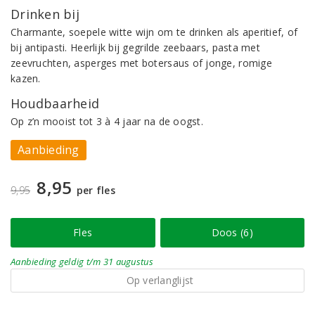
Drinken bij
Charmante, soepele witte wijn om te drinken als aperitief, of
bij antipasti. Heerlijk bij gegrilde zeebaars, pasta met
zeevruchten, asperges met botersaus of jonge, romige
kazen.
Houdbaarheid
Op z’n mooist tot 3 à 4 jaar na de oogst.
Aanbieding
8,95
9,95
per fles
Fles
Doos (6)
Aanbieding
geldig
t/m 31 augustus
Op verlanglijst